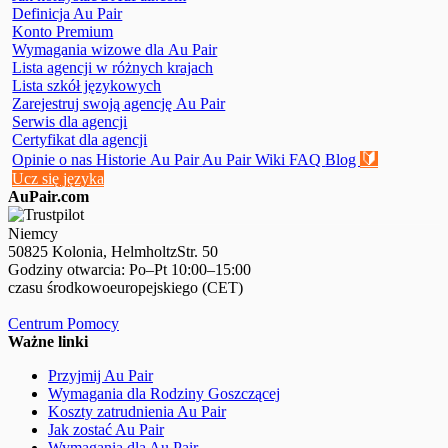
Definicja Au Pair
Konto Premium
Wymagania wizowe dla Au Pair
Lista agencji w różnych krajach
Lista szkół językowych
Zarejestruj swoją agencję Au Pair
Serwis dla agencji
Certyfikat dla agencji
🔰
Opinie o nas
Historie Au Pair
Au Pair Wiki
FAQ
Blog
Ucz się języka
AuPair.com
Niemcy
50825 Kolonia, HelmholtzStr. 50
Godziny otwarcia: Po–Pt 10:00–15:00
czasu środkowoeuropejskiego (CET)
Centrum Pomocy
Ważne linki
Przyjmij Au Pair
Wymagania dla Rodziny Goszczącej
Koszty zatrudnienia Au Pair
Jak zostać Au Pair
Wymagania dla Au Pair