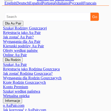
English
Deutsch
Español
Português
Italiano
Pусский
Français
Dla Au Pair
Szukaj Rodziny Goszczącej
Rejestracja jako Au Pair
Jak zostać Au Pair?
Wymagania dla Au Pair
Kierunki podróży Au Pair
Oferty według państw
Online Au Pair
Dla Rodzin
Szukaj Au Pair
Rejestracja jako Rodzina Goszcząca
Jak zostać Rodziną Goszczącą?
Wymagania dla Rodzin Goszczących
Kraje Rodzin Goszczących
Konto Premium
Szukaj według państwa
Wirtualna opieka
Informacje
o AuPair.com
Jak korzystać z AuPair.com