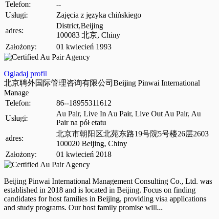
Telefon:
--
Usługi:
Zajęcia z języka chińskiego
District,Beijing
adres:
100083 北京, Chiny
Założony:
01 kwiecień 1993
Ogladaj profil
北京聘外国际管理咨询有限公司Beijing Pinwai International
Manage
Telefon:
86--18955311612
Au Pair, Live In Au Pair, Live Out Au Pair, Au
Usługi:
Pair na pół etatu
北京市朝阳区北苑东路19号院5号楼26层2603
adres:
100020 Beijing, Chiny
Założony:
01 kwiecień 2018
Beijing Pinwai International Management Consulting Co., Ltd. was
established in 2018 and is located in Beijing. Focus on finding
candidates for host families in Beijing, providing visa applications
and study programs. Our host family promise will...