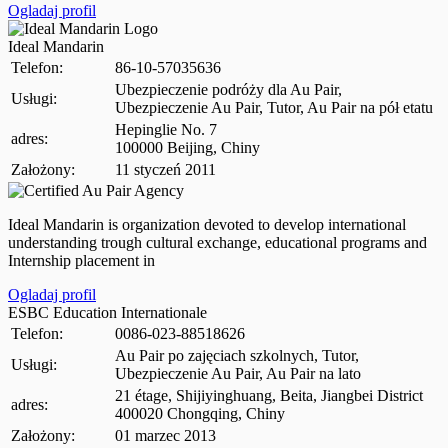
Ogladaj profil
Ideal Mandarin
Telefon:
86-10-57035636
Ubezpieczenie podróży dla Au Pair,
Usługi:
Ubezpieczenie Au Pair, Tutor, Au Pair na pół etatu
Hepinglie No. 7
adres:
100000 Beijing, Chiny
Założony:
11 styczeń 2011
Ideal Mandarin is organization devoted to develop international
understanding trough cultural exchange, educational programs and
Internship placement in
Ogladaj profil
ESBC Education Internationale
Telefon:
0086-023-88518626
Au Pair po zajęciach szkolnych, Tutor,
Usługi:
Ubezpieczenie Au Pair, Au Pair na lato
21 étage, Shijiyinghuang, Beita, Jiangbei District
adres:
400020 Chongqing, Chiny
Założony:
01 marzec 2013