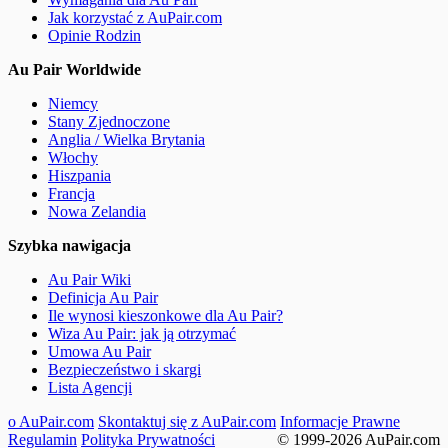
Jak korzystać z AuPair.com
Opinie Rodzin
Au Pair Worldwide
Niemcy
Stany Zjednoczone
Anglia / Wielka Brytania
Włochy
Hiszpania
Francja
Nowa Zelandia
Szybka nawigacja
Au Pair Wiki
Definicja Au Pair
Ile wynosi kieszonkowe dla Au Pair?
Wiza Au Pair: jak ją otrzymać
Umowa Au Pair
Bezpieczeństwo i skargi
Lista Agencji
o AuPair.com
Skontaktuj się z AuPair.com
Informacje Prawne
Regulamin
Polityka Prywatności
© 1999-2026 AuPair.com