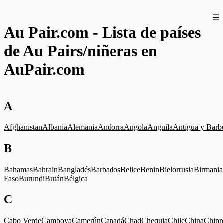
☰
Au Pair.com - Lista de países
de Au Pairs/niñeras en
AuPair.com
A
Afghanistan
Albania
Alemania
Andorra
Angola
Anguila
Antigua y Barb
B
Bahamas
Bahrain
Bangladés
Barbados
Belice
Benin
Bielorrusia
Birmania
Faso
Burundi
Bután
Bélgica
C
Cabo Verde
Camboya
Camerún
Canadá
Chad
Chequia
Chile
China
Chipr