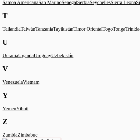
Samoa Americana
San Marino
Senegal
Serbia
Seychelles
Sierra Leona
S
T
Tailandia
Taiwán
Tanzania
Tayikistán
Timor Oriental
Togo
Tonga
Trinid
U
Ucrania
Uganda
Uruguay
Uzbekistán
V
Venezuela
Vietnam
Y
Yemen
Yibuti
Z
Zambia
Zimbabue