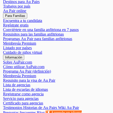
Destinos para Au Pairs
Trabajos por país
Au Pair online
Para Familias
Encuentra a tu candidata
Regístrate gratis
Conviértete en una familia anfitriona en 7 pasos
Requisitos para las familias anfitrionas
Programas Au Pair para familias anfitrionas
Membresía Premium
Listado por países
Cuidado de niños virtual
Información
Sobre AuPair.com
Cómo utilizar AuPair.com
Programa Au Pair (definición)
Membresía Premium
Requisito para la visa de Au Pair
Lista de agencias
Lista de escuelas de idiomas
Registrarse como agencia
Servicio para agencias
Certificado para agencias
Testimonios
Historias de Au Pairs
Wiki Au Pair
🔰
Preguntas frecuentes
Blog
Aprende un idioma