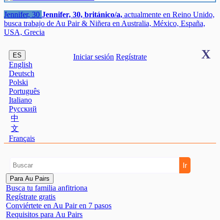
Jennifer, 30
Jennifer, 30, británico/a,
actualmente en Reino Unido,
busca trabajo de Au Pair & Niñera en Australia, México, España,
USA, Grecia
X
ES
Iniciar sesión
Regístrate
English
Deutsch
Polski
Português
Italiano
Pусский
中
文
Français
Para Au Pairs
Busca tu familia anfitriona
Regístrate gratis
Conviértete en Au Pair en 7 pasos
Requisitos para Au Pairs