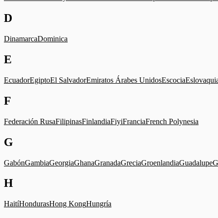
D
Dinamarca
Dominica
E
Ecuador
Egipto
El Salvador
Emiratos Árabes Unidos
Escocia
Eslovaqui
F
Federación Rusa
Filipinas
Finlandia
Fiyi
Francia
French Polynesia
G
Gabón
Gambia
Georgia
Ghana
Granada
Grecia
Groenlandia
Guadalupe
G
H
Haití
Honduras
Hong Kong
Hungría