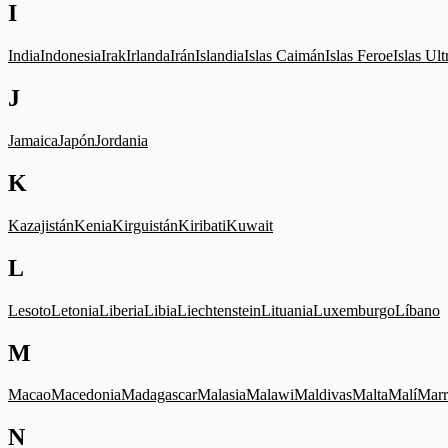
I
India
Indonesia
Irak
Irlanda
Irán
Islandia
Islas Caimán
Islas Feroe
Islas Ul
J
Jamaica
Japón
Jordania
K
Kazajistán
Kenia
Kirguistán
Kiribati
Kuwait
L
Lesoto
Letonia
Liberia
Libia
Liechtenstein
Lituania
Luxemburgo
Líbano
M
Macao
Macedonia
Madagascar
Malasia
Malawi
Maldivas
Malta
Malí
Marr
N