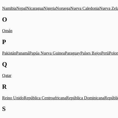
Namibia
Nepal
Nicaragua
Nigeria
Noruega
Nueva Caledonia
Nueva Zel
O
Omán
P
Pakistán
Panamá
Papúa Nueva Guinea
Paraguay
Países Bajos
Perú
Polon
Q
Qatar
R
Reino Unido
República Centroafricana
República Dominicana
Repúbli
S