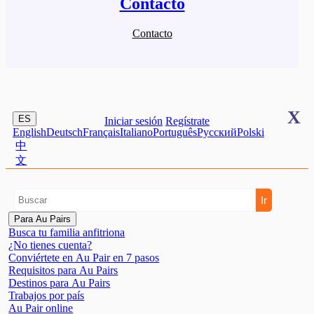
Contacto
Contacto
X
ES
Iniciar sesión
Regístrate
English
Deutsch
Français
Italiano
Português
Pусский
Polski
中
文
Para Au Pairs
Busca tu familia anfitriona
¿No tienes cuenta?
Conviértete en Au Pair en 7 pasos
Requisitos para Au Pairs
Destinos para Au Pairs
Trabajos por país
Au Pair online