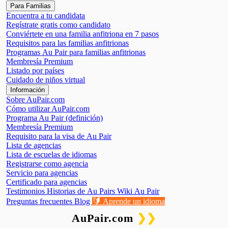
Para Familias
Encuentra a tu candidata
Regístrate gratis como candidato
Conviértete en una familia anfitriona en 7 pasos
Requisitos para las familias anfitrionas
Programas Au Pair para familias anfitrionas
Membresía Premium
Listado por países
Cuidado de niños virtual
Información
Sobre AuPair.com
Cómo utilizar AuPair.com
Programa Au Pair (definición)
Membresía Premium
Requisito para la visa de Au Pair
Lista de agencias
Lista de escuelas de idiomas
Registrarse como agencia
Servicio para agencias
Certificado para agencias
Testimonios
Historias de Au Pairs
Wiki Au Pair
🔰
Preguntas frecuentes
Blog
Aprende un idioma
AuPair.com
❯❯