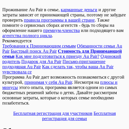
Проживание Au Pair в семье,
карманные деньги
и другие
затраты зависят от принимающей страны, поэтому не забудьте
проверить
правила программы в вашей стране
. Также
помните о сервисных сборах агентств - будь то сборы на
оформление нашего
премиум-членства
или подходящего вам
агентства полного цикла
.
Рекомендуется
Требования к Принимающим семьям
Обязанности семьи Au
Pair
Быстрый поиск Au Pair
Стоимость для Принимающей
семьи
Как мне подготовиться к приезду Au Pair?
Одинокий
родитель
Подарок для Au Pair
Письмо-приглашение
подходящая Au Pair
Как сделать так, чтобы ваша Au Pair
чувствовала се
Программа Au Pair дает возможность познакомиться с другой
культурой,
принимая у себя Au Pair
. Несмотря на
плюсы и
минусы
этого опыта, программа является одним из самых
бюджетных решений заботы о детях. Давайте рассмотрим
основные затраты, которые о которых семье необходимо
позаботиться.
Бесплатная регистрация для участников
Бесплатная
регистрация для семьи