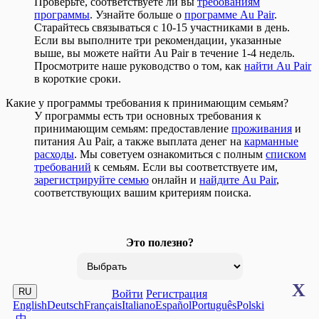
Проверьте, соответствуете ли вы
требованиям
программы
. Узнайте больше о
программе Au Pair
.
Старайтесь связываться с 10-15 участниками в день.
Если вы выполните три рекомендации, указанные
выше, вы можете найти Au Pair в течение 1-4 недель.
Просмотрите наше руководство о том, как
найти Au Pair
в короткие сроки.
Какие у программы требования к принимающим семьям?
У программы есть три основных требования к
принимающим семьям: предоставление
проживания
и
питания Au Pair, а также выплата денег на
карманные
расходы
. Мы советуем ознакомиться с полным
списком
требований
к семьям. Если вы соответствуете им,
зарегистрируйте семью
онлайн и
найдите Au Pair
,
соответствующих вашим критериям поиска.
Это полезно?
X
RU
Войти
Регистрация
English
Deutsch
Français
Italiano
Español
Português
Polski
中