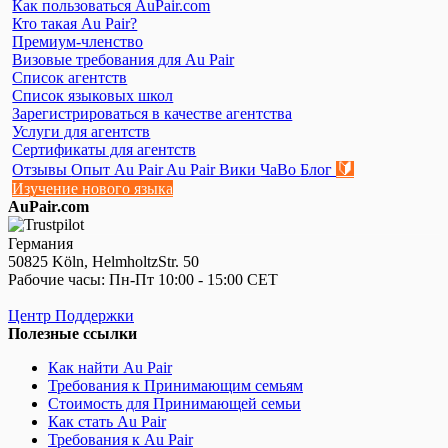
Как пользоваться AuPair.com
Кто такая Au Pair?
Премиум-членство
Визовые требования для Au Pair
Список агентств
Список языковых школ
Зарегистрироваться в качестве агентства
Услуги для агентств
Сертификаты для агентств
🔰
Отзывы
Опыт Au Pair
Au Pair Вики
ЧаВо
Блог
Изучение нового языка
AuPair.com
Германия
50825 Köln, HelmholtzStr. 50
Рабочие часы: Пн-Пт 10:00 - 15:00 CET
Центр Поддержки
Полезные ссылки
Как найти Au Pair
Требования к Принимающим семьям
Стоимость для Принимающей семьи
Как стать Au Pair
Требования к Au Pair