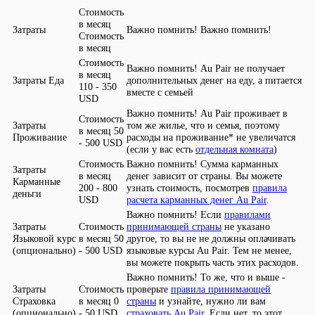
Важно помнить!
Стоимость
в месяц
Au Pair не получает
Еда
дополнительных денег на еду, а питается
110 - 350
вместе с семьей
USD
Au Pair проживает в
том же жилье, что и семья, поэтому
50
Проживание
расходы на проживание* не увеличатся
- 500 USD
(если у вас есть
отдельная комната
)
Сумма карманных
денег зависит от страны. Вы можете
Карманные
200 - 800
узнать стоимость, посмотрев
правила
деньги
USD
расчета карманных денег Au Pair
.
Если
правилами
принимающей страны
не указано
Языковой курс
50
другое, то вы не не должны оплачивать
(
опционально)
- 500 USD
языковые курсы Au Pair. Тем не менее,
вы можете покрыть часть этих расходов.
То же, что и выше -
проверьте
правила принимающей
Страховка
0
страны
и узнайте, нужно ли вам
(
опционально)
- 50 USD
страховать Au Pair
. Если нет, то этот