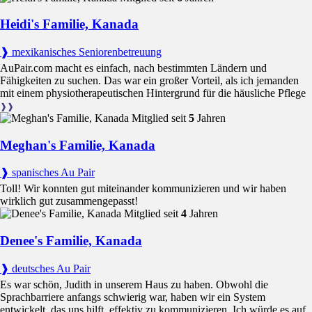
Vereinbarter Arbeitsplan mit Stunden und Tagen
Klare Liste an Aufgaben und Verantwortlichkeiten
Heidi's Familie, Kanada
Vergütung und Zahlungsbedingungen
Reisekostenregelung
❱ mexikanisches Seniorenbetreuung
Urlaubsanspruch und wöchentliche Freizeit
Krankenversicherungsschutz und -bedingungen
AuPair.com macht es einfach, nach bestimmten Ländern und
Unterkunft und Privatsphäre
Fähigkeiten zu suchen. Das war ein großer Vorteil, als ich jemanden
Sprachkursregelung und Teilnahmezeiten
mit einem physiotherapeutischen Hintergrund für die häusliche Pflege
Kündigungsbedingungen und Frist
❱❱
Notfallkontakte und Grundregeln
Mitglied seit
5
Jahren
Meghan's Familie, Kanada
Au-pair-Programmkosten in Kanada
❱ spanisches Au Pair
Für Gastfamilie und Au-pair
Toll! Wir konnten gut miteinander kommunizieren und wir haben
wirklich gut zusammengepasst!
Mitglied seit
4
Jahren
Die Gastfamilie zahlt
Denee's Familie, Kanada
Vergütung
: Nach Arbeitsplan und
lokalen Regeln
❱ deutsches Au Pair
Verpflegung
: Vollverpflegung zu Hause
Es war schön, Judith in unserem Haus zu haben. Obwohl die
Haushaltskosten
: Nebenkosten, Internet und normale
Sprachbarriere anfangs schwierig war, haben wir ein System
Haushaltskosten
entwickelt, das uns hilft, effektiv zu kommunizieren. Ich würde es auf
Transport
: Kosten für öffentliche Verkehrsmittel oder für die