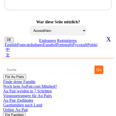
War diese Seite nützlich?
X
DE
Einloggen
Registrieren
English
Français
Italiano
Español
Português
Pусский
Polski
中
文
Für Au Pairs
Finde deine Familie
Noch kein AuPair.com Mitglied?
Au Pair werden in 7 Schritten
Voraussetzungen für Au Pairs
Au Pair Zielländer
Gastfamilien nach Land
Online Au Pair
Für Familien