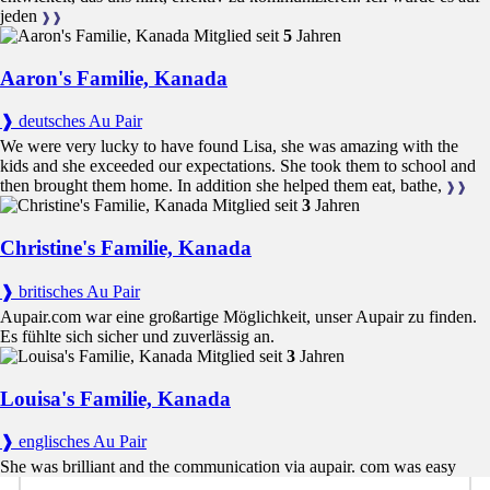
jeden
Nutzung eines Privatfahrzeugs im Zusammenhang mit der
❱❱
Mitglied seit
5
Jahren
Kinderbetreuung
Aaron's Familie, Kanada
Das Au-pair zahlt
❱ deutsches Au Pair
We were very lucky to have found Lisa, she was amazing with the
Reisekosten
: Flüge nach und aus Kanada, sofern nichts
kids and she exceeded our expectations. She took them to school and
anderes vereinbart wurde
then brought them home. In addition she helped them eat, bathe,
❱❱
IEC Working Holiday Gebühren
: Antragsgebühren,
Mitglied seit
3
Jahren
Gebühren für biometrische Daten (falls zutreffend) und
sonstige einwanderungsbezogene Kosten, die für die
Christine's Familie, Kanada
Erlangung einer legalen Arbeitserlaubnis in Kanada anfallen
Krankenversicherung
: Für die Teilnahme am IEC-Working-
❱ britisches Au Pair
Holiday-Programm zwingend erforderlich; wird in der Regel
Aupair.com war eine großartige Möglichkeit, unser Aupair zu finden.
vom Au-pair vor der Ankunft organisiert und bezahlt
Es fühlte sich sicher und zuverlässig an.
Persönliche Ausgaben
: Handy, Freizeitaktivitäten, Kleidung
Mitglied seit
3
Jahren
und persönliche Dinge
Private Reisen und Aktivitäten
: Reisen, Unterkunft und
Unterhaltung außerhalb des Familienalltags
Louisa's Familie, Kanada
Sprachkurse
: Kursgebühren und Lernmaterialien
❱ englisches Au Pair
She was brilliant and the communication via aupair. com was easy