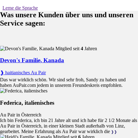
Lerne die Sprache
Was unsere Kunden über uns und unseren
Vertragsinformationen
Service sagen:
Deine Vereinbarung verstehen
Mitglied seit
4
Jahren
Schriftliche Vereinbarung
In Kanada gibt es
keinen offiziellen Au-pair-Vertrag; eine schriftliche Vereinbarung ist
Devon's Familie, Kanada
jedoch
unerlässlich
. Eine kostenlose Vorlage finden Sie
hier
.
❱ haitianisches Au Pair
Alle Bedingungen sollten vorab vereinbart werden, darunter
Das war wirklich schön. Wir sind sehr froh, Sandy zu haben und
Zeitplan, Aufgaben, Taschengeld bzw. Vergütung und
haben AuPair.com jedem in unserem Freundeskreis empfohlen.
Aufenthaltsbedingungen.
Vertragsdauer
Die Programmdauer beträgt in
der Regel bis zu 12 Monate. Verlängerungen sind möglich, wenn
beide Seiten zustimmen und die Einwanderungsregeln dies
Federica, italienisches
erlauben.
Au Pair in Österreich
Kündigungsbedingungen
sollten klar festgelegt werden. Eine
Ich bin Federica, ich bin 21 Jahre alt und ich habe für 2 1/2 Monate als
Kündigungsfrist von zwei Wochen ist in der Praxis üblich.
Au Pair in Österreich, in einer kleinen Stadt außerhalb von Linz,
Der Vertrag muss enthalten:
gearbeitet. Meine Erfahrung als Au Pair war wirklich die
❱❱
Mitglied seit
6
Jahren