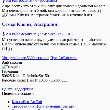
❱ Au Pair россиянин / россиянка
Aupair.com - это отличный сайт для поиска идеальной au pair.
Мы очень довольны Яной, она хорошо выполняет свою
❱❱
Участник в течение 8 лет
Семья Kim из, Австралия
❱ Au Pair американец / американка (США)
Мы успешно нашли двух чудесных au pair через aupair.com.
Шелби мгновенно стала членом нашей семьи. Наши мальчики
(14
❱❱
Увидеть более 5300 отзывов
Про AuPair.com
AuPair.com
Германия
50825 Köln, HelmholtzStr. 50
Рабочие часы: Пн-Пт 10:00 - 15:00 CET
Центр Поддержки
Полезные ссылки
Как найти Au Pair
Требования к Принимающим семьям