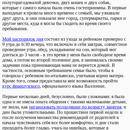
полуторагодовалой девочки, двух кошек и двух собак,
которые с самого начала были очень гостеприимны. В первые
выходные я провела много времени с семьей, мы узнавали
друг друга, и они показали мне город, супермаркеты, парки и
другие места, куда я могла бы сходить во время своего
пребывания.
Мой распорядок дня
состоял из ухода за ребенком примерно с
9 утра до 6:30 вечера, что включало в себя завтрак, совместное
проведение утра, обед, укладывание на сон, который мог
длиться до 3 часов - в это время у меня было свободное время
дома, а потом во второй половине дня, я занималась своими
задачами пока принимающая мама не вернется домой. В
частности, основным требованием семьи было, чтобы я
говорила с ребенком по-итальянски, учитывая корни матери.
Кроме того, семья предоставила мне возможность пройти
курс французского
, официального языка Валлонии.
Первые несколько дней, безусловно, были сложными: я была
одна и не имела опыта общения с такими маленькими детьми,
не знала, как
организовать подходящие по возрасту занятия
, и
дни были утомительными. По прошествии первой недели и
после получения множества рекомендаций от родителей я
начала чувствовать себя все более комфортно, и дни стали
проходить более гладко, учась на ошибках, которые я