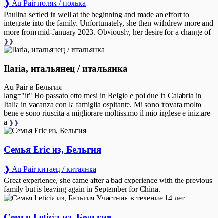
❱ Au Pair поляк / полька
Paulina settled in well at the beginning and made an effort to
integrate into the family. Unfortunately, she then withdrew more and
more from mid-January 2023. Obviously, her desire for a change of
❱❱
Ilaria, итальянец / итальянка
Au Pair в Бельгия
lang="it" Ho passato otto mesi in Belgio e poi due in Calabria in
Italia in vacanza con la famiglia ospitante. Mi sono trovata molto
bene e sono riuscita a migliorare moltissimo il mio inglese e iniziare
a
❱❱
Семья Eric из, Бельгия
❱ Au Pair китаец / китаянка
Great experience, she came after a bad experience with the previous
family but is leaving again in September for China.
Участник в течение 14 лет
Семья Leticia из, Бельгия