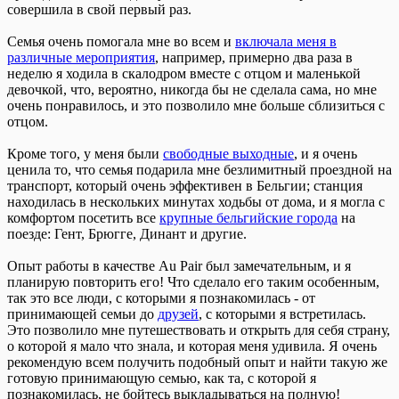
совершила в свой первый раз.
Семья очень помогала мне во всем и
включала меня в
различные мероприятия
, например, примерно два раза в
неделю я ходила в скалодром вместе с отцом и маленькой
девочкой, что, вероятно, никогда бы не сделала сама, но мне
очень понравилось, и это позволило мне больше сблизиться с
отцом.
Кроме того, у меня были
свободные выходные
, и я очень
ценила то, что семья подарила мне безлимитный проездной на
транспорт, который очень эффективен в Бельгии; станция
находилась в нескольких минутах ходьбы от дома, и я могла с
комфортом посетить все
крупные бельгийские города
на
поезде: Гент, Брюгге, Динант и другие.
Опыт работы в качестве Au Pair был замечательным, и я
планирую повторить его! Что сделало его таким особенным,
так это все люди, с которыми я познакомилась - от
принимающей семьи до
друзей
, с которыми я встретилась.
Это позволило мне путешествовать и открыть для себя страну,
о которой я мало что знала, и которая меня удивила. Я очень
рекомендую всем получить подобный опыт и найти такую же
готовую принимающую семью, как та, с которой я
познакомилась, не бойтесь выкладываться на полную!