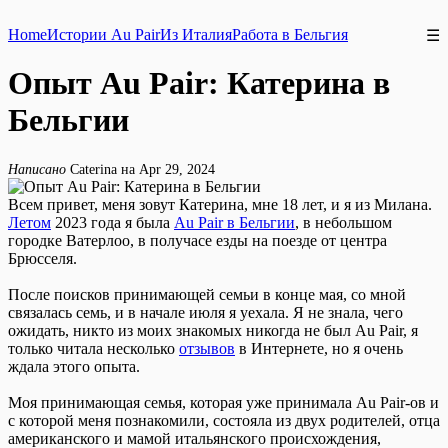
Home
Истории Au Pair
Из Италия
Работа в Бельгия
☰
Опыт Au Pair: Катерина в
Бельгии
Написано
Caterina на Apr 29, 2024
Всем привет, меня зовут Катерина, мне 18 лет, и я из Милана.
Летом
2023 года я была
Au Pair в Бельгии
, в небольшом
городке Ватерлоо, в получасе езды на поезде от центра
Брюсселя.
После поисков принимающей семьи в конце мая, со мной
связалась семь, и в начале июля я уехала. Я не знала, чего
ожидать, никто из моих знакомых никогда не был Au Pair, я
только читала несколько
отзывов
в Интернете, но я очень
ждала этого опыта.
Моя принимающая семья, которая уже принимала Au Pair-ов и
с которой меня познакомили, состояла из двух родителей, отца
американского и мамой итальянского происхождения,