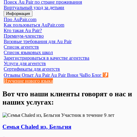
Поиск Au Pair по стране проживания
Виртуальный уход за детьми
Информация
Про AuPair.com
Как пользоваться AuPair.com
Кто такая Au Pair?
Премиум-членство
Визовые требования для Au Pair
Список агентств
Список языковых школ
Зарегистрироваться в качестве агентства
Услуги для агентств
Сертификаты для агентств
🔰
Отзывы
Опыт Au Pair
Au Pair Вики
ЧаВо
Блог
Изучение нового языка
Вот что наши клиенты говорят о нас и
наших услугах:
Участник в течение 9 лет
Семья Chaled из, Бельгия