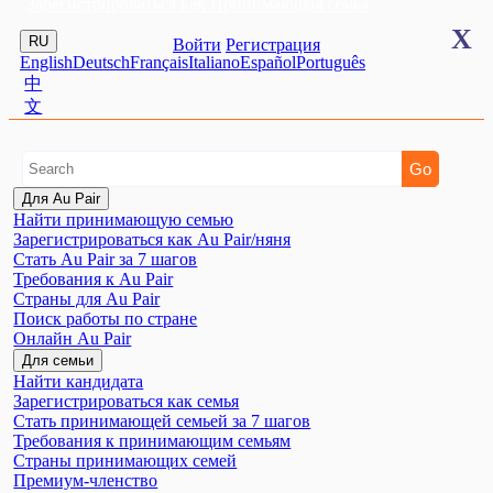
Зарегистрироваться как Принимающая семья
X
RU
Войти
Регистрация
English
Deutsch
Français
Italiano
Español
Português
中
文
Для Au Pair
Найти принимающую семью
Зарегистрироваться как Au Pair/няня
Стать Au Pair за 7 шагов
Требования к Au Pair
Страны для Au Pair
Поиск работы по стране
Онлайн Au Pair
Для семьи
Найти кандидата
Зарегистрироваться как семья
Стать принимающей семьей за 7 шагов
Требования к принимающим семьям
Страны принимающих семей
Премиум-членство