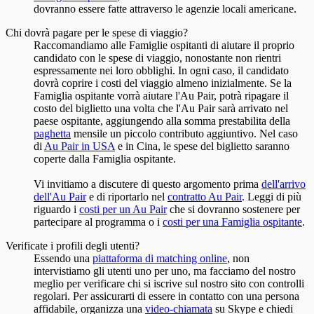
dovranno essere fatte attraverso le agenzie locali americane.
Chi dovrà pagare per le spese di viaggio?
Raccomandiamo alle Famiglie ospitanti di aiutare il proprio
candidato con le spese di viaggio, nonostante non rientri
espressamente nei loro obblighi. In ogni caso, il candidato
dovrà coprire i costi del viaggio almeno inizialmente. Se la
Famiglia ospitante vorrà aiutare l'Au Pair, potrà ripagare il
costo del biglietto una volta che l'Au Pair sarà arrivato nel
paese ospitante, aggiungendo alla somma prestabilita della
paghetta
mensile un piccolo contributo aggiuntivo. Nel caso
di
Au Pair in USA
e in Cina, le spese del biglietto saranno
coperte dalla Famiglia ospitante.
Vi invitiamo a discutere di questo argomento prima
dell'arrivo
dell'Au Pair
e di riportarlo nel
contratto Au Pair
. Leggi di più
riguardo i
costi per un Au Pair
che si dovranno sostenere per
partecipare al programma o i
costi per una Famiglia ospitante
.
Verificate i profili degli utenti?
Essendo una
piattaforma di matching online
, non
intervistiamo gli utenti uno per uno, ma facciamo del nostro
meglio per verificare chi si iscrive sul nostro sito con controlli
regolari. Per assicurarti di essere in contatto con una persona
affidabile, organizza una
video-chiamata
su Skype e chiedi