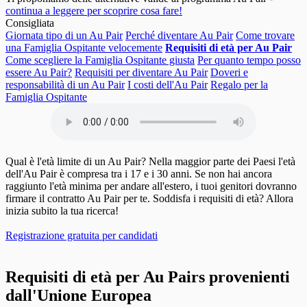
continua a leggere per scoprire cosa fare!
Consigliata
Giornata tipo di un Au Pair
Perché diventare Au Pair
Come trovare
una Famiglia Ospitante velocemente
Requisiti di età per Au Pair
Come scegliere la Famiglia Ospitante giusta
Per quanto tempo posso
essere Au Pair?
Requisiti per diventare Au Pair
Doveri e
responsabilità di un Au Pair
I costi dell'Au Pair
Regalo per la
Famiglia Ospitante
Qual è l'età limite di un Au Pair? Nella maggior parte dei Paesi l'età
dell'Au Pair è compresa tra i 17 e i 30 anni. Se non hai ancora
raggiunto l'età minima per andare all'estero, i tuoi genitori dovranno
firmare il contratto Au Pair per te. Soddisfa i requisiti di età? Allora
inizia subito la tua ricerca!
Registrazione gratuita per candidati
Requisiti di età per Au Pairs provenienti
dall'Unione Europea