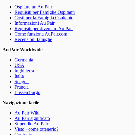
Ospitare un Au Pair
Requisiti per Famiglie Ospitanti
Costi per la Famiglia Ospitante
Informazioni Au Pair
Requisiti per diventare Au Pair
Come funziona AuPair.com
Recensioni famiglie
Au Pair Worldwide
Germania
USA
Inghilterra
Italia
Spagna
Francia
Lussemburgo
Navigazione facile
Au Pair Wiki
Au Pair significato
Stipendio Au Pair
Visto - come ottenerlo?
Contratto