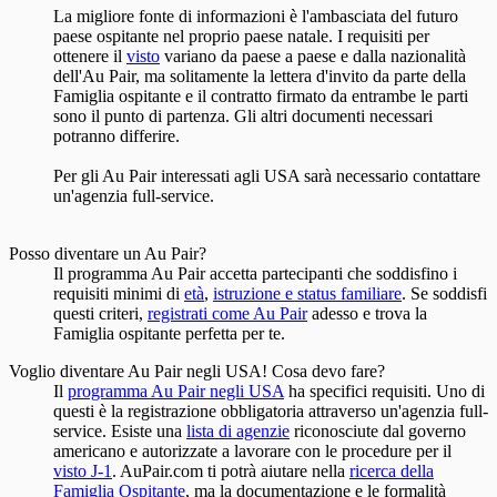
La migliore fonte di informazioni è l'ambasciata del futuro
paese ospitante nel proprio paese natale. I requisiti per
ottenere il
visto
variano da paese a paese e dalla nazionalità
dell'Au Pair, ma solitamente la lettera d'invito da parte della
Famiglia ospitante e il contratto firmato da entrambe le parti
sono il punto di partenza. Gli altri documenti necessari
potranno differire.
Per gli Au Pair interessati agli USA sarà necessario contattare
un'agenzia full-service.
Posso diventare un Au Pair?
Il programma Au Pair accetta partecipanti che soddisfino i
requisiti minimi di
età
,
istruzione e status familiare
. Se soddisfi
questi criteri,
registrati come Au Pair
adesso e trova la
Famiglia ospitante perfetta per te.
Voglio diventare Au Pair negli USA! Cosa devo fare?
Il
programma Au Pair negli USA
ha specifici requisiti. Uno di
questi è la registrazione obbligatoria attraverso un'agenzia full-
service. Esiste una
lista di agenzie
riconosciute dal governo
americano e autorizzate a lavorare con le procedure per il
visto J-1
. AuPair.com ti potrà aiutare nella
ricerca della
Famiglia Ospitante
, ma la documentazione e le formalità