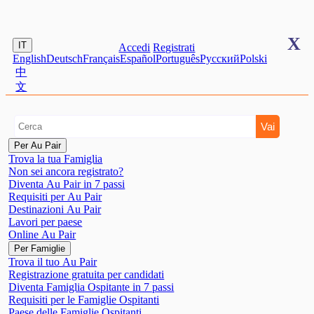
X
IT
Accedi
Registrati
English
Deutsch
Français
Español
Português
Pусский
Polski
中
文
Per Au Pair
Trova la tua Famiglia
Non sei ancora registrato?
Diventa Au Pair in 7 passi
Requisiti per Au Pair
Destinazioni Au Pair
Lavori per paese
Online Au Pair
Per Famiglie
Trova il tuo Au Pair
Registrazione gratuita per candidati
Diventa Famiglia Ospitante in 7 passi
Requisiti per le Famiglie Ospitanti
Paese delle Famiglie Ospitanti