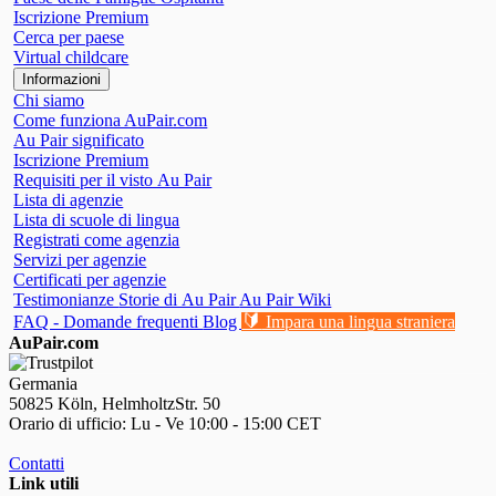
Iscrizione Premium
Cerca per paese
Virtual childcare
Informazioni
Chi siamo
Come funziona AuPair.com
Au Pair significato
Iscrizione Premium
Requisiti per il visto Au Pair
Lista di agenzie
Lista di scuole di lingua
Registrati come agenzia
Servizi per agenzie
Certificati per agenzie
Testimonianze
Storie di Au Pair
Au Pair Wiki
🔰
FAQ - Domande frequenti
Blog
Impara una lingua straniera
AuPair.com
Germania
50825 Köln, HelmholtzStr. 50
Orario di ufficio: Lu - Ve 10:00 - 15:00 CET
Contatti
Link utili