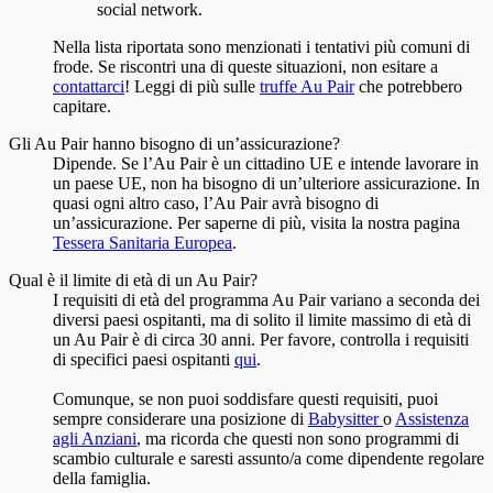
social network.
Nella lista riportata sono menzionati i tentativi più comuni di
frode. Se riscontri una di queste situazioni, non esitare a
contattarci
! Leggi di più sulle
truffe Au Pair
che potrebbero
capitare.
Gli Au Pair hanno bisogno di un’assicurazione?
Dipende. Se l’Au Pair è un cittadino UE e intende lavorare in
un paese UE, non ha bisogno di un’ulteriore assicurazione. In
quasi ogni altro caso, l’Au Pair avrà bisogno di
un’assicurazione. Per saperne di più, visita la nostra pagina
Tessera Sanitaria Europea
.
Qual è il limite di età di un Au Pair?
I requisiti di età del programma Au Pair variano a seconda dei
diversi paesi ospitanti, ma di solito il limite massimo di età di
un Au Pair è di circa 30 anni. Per favore, controlla i requisiti
di specifici paesi ospitanti
qui
.
Comunque, se non puoi soddisfare questi requisiti, puoi
sempre considerare una posizione di
Babysitter
o
Assistenza
agli Anziani
, ma ricorda che questi non sono programmi di
scambio culturale e saresti assunto/a come dipendente regolare
della famiglia.