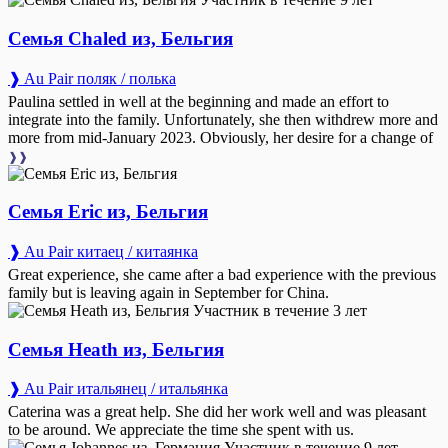
Семья Chaled из, Бельгия
❱ Au Pair поляк / полька
Paulina settled in well at the beginning and made an effort to
integrate into the family. Unfortunately, she then withdrew more and
more from mid-January 2023. Obviously, her desire for a change of
❱❱
Семья Eric из, Бельгия
❱ Au Pair китаец / китаянка
Great experience, she came after a bad experience with the previous
family but is leaving again in September for China.
Участник в течение 3 лет
Семья Heath из, Бельгия
❱ Au Pair итальянец / итальянка
Caterina was a great help. She did her work well and was pleasant
to be around. We appreciate the time she spent with us.
Участник в течение 9 лет