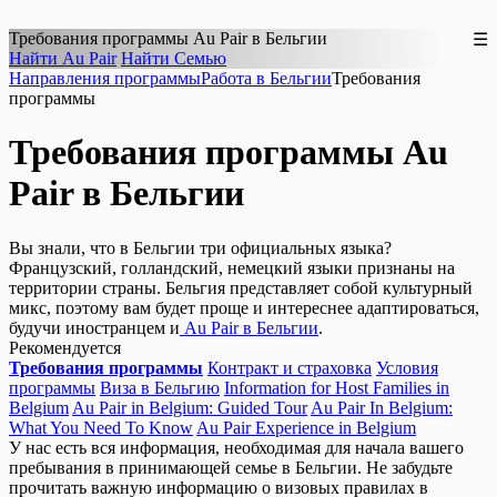
Требования программы Au Pair в
Бельгии
☰
Найти Au Pair
Найти Семью
Направления программы
Работа в Бельгии
Требования
программы
Требования программы Au
Pair в Бельгии
Вы знали, что в Бельгии три официальных языка?
Французский, голландский, немецкий языки признаны на
территории страны. Бельгия представляет собой культурный
микс, поэтому вам будет проще и интереснее адаптироваться,
будучи иностранцем и
Au Pair в Бельгии
.
Рекомендуется
Требования программы
Контракт и страховка
Условия
программы
Виза в Бельгию
Information for Host Families in
Belgium
Au Pair in Belgium: Guided Tour
Au Pair In Belgium:
What You Need To Know
Au Pair Experience in Belgium
У нас есть вся информация, необходимая для начала вашего
пребывания в принимающей семье в Бельгии. Не забудьте
прочитать важную информацию о визовых правилах в