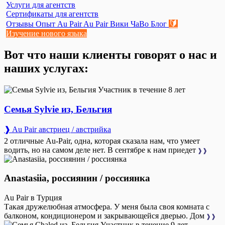
Услуги для агентств
Сертификаты для агентств
🔰
Отзывы
Опыт Au Pair
Au Pair Вики
ЧаВо
Блог
Изучение нового языка
Вот что наши клиенты говорят о нас и
наших услугах:
Участник в течение 8 лет
Семья Sylvie из, Бельгия
❱ Au Pair австриец / австрийка
2 отличные Au-Pair, одна, которая сказала нам, что умеет
водить, но на самом деле нет. В сентябре к нам приедет
❱❱
Anastasiia, россиянин / россиянка
Au Pair в Турция
Такая дружелюбная атмосфера. У меня была своя комната с
балконом, кондиционером и закрывающейся дверью. Дом
❱❱
Участник в течение 9 лет