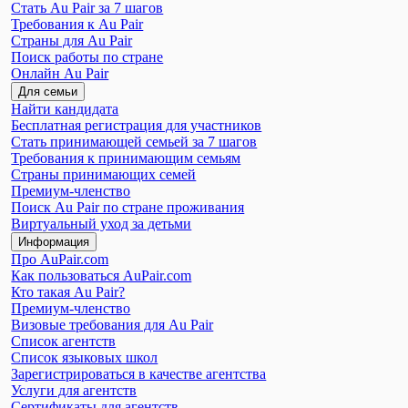
Стать Au Pair за 7 шагов
Требования к Au Pair
Страны для Au Pair
Поиск работы по стране
Онлайн Au Pair
Для семьи
Найти кандидата
Бесплатная регистрация для участников
Стать принимающей семьей за 7 шагов
Требования к принимающим семьям
Страны принимающих семей
Премиум-членство
Поиск Au Pair по стране проживания
Виртуальный уход за детьми
Информация
Про AuPair.com
Как пользоваться AuPair.com
Кто такая Au Pair?
Премиум-членство
Визовые требования для Au Pair
Список агентств
Список языковых школ
Зарегистрироваться в качестве агентства
Услуги для агентств
Сертификаты для агентств