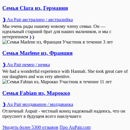
Семья Clara из, Германия
❱ Au Pair австралиец / австралийка
Мы очень рады нашему новому члену семьи. Он —
идеальный старший брат для наших мальчиков, и мы с
нетерпением
❱❱
Участник в течение 3 лет
Семья Marlene из, Франция
❱ Au Pair немец / немка
We had a wonderful experience with Hannah. She took great care of
our daughters and was very attentive.
Участник в течение 11 лет
Семья Fabian из, Марокко
❱ Au Pair молдаванин / молдаванка
Отличный Aupair - честный конец надежный надеюсь, что он
преуспеет в будущем всего наилучшего
Увидеть более 5300 отзывов
Про AuPair.com