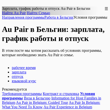
Зарплата, график работы и отпуск Au Pair в
Бельгии
☰
Найти Au Pair
Найти Семью
Направления программы
Работа в Бельгии
Условия программы
Au Pair в Бельгии: зарплата,
график работы и отпуск
В этом посте мы хотим рассказать об условиях программы,
которые необходимо знать Au Pair и семье.
рабочее время
зарплата
отпуск
языковой курс
Рекомендуется
Требования программы
Контракт и страховка
Условия
программы
Виза в Бельгию
Information for Host Families in
Belgium
Au Pair in Belgium: Guided Tour
Au Pair In Belgium:
What You Need To Know
Au Pair Experience in Belgium