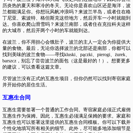
历炎热的夏天和寒冷的冬天。无论你是喜欢山区还是海洋，波
兰都能满足你。你想玩风帆冲浪吗？来波兰半岛，或者住在格
丁尼亚、索波特、格但斯克这些地方，然后开车一小时就能到
达。你喜欢爬山滑雪吗？来波兰南部，或者住在克拉科夫这样
的大城市，然后开两个小时的车就能到达。
在波兰，你不用担心会饿肚子，波兰的主人一定会为你提供大
量的食物。最后，无论你选择波兰的北部还是南部，你都可以
找到美味的波兰食物——寻找kluski、pączki、pierogi、żurek、
barszcz，别忘了尝尝波兰的面包（这是最好的！）。想要更多
的建议，可以查看这篇文章。
尽管波兰没有正式的互惠生项目，但你仍然可以找到寄宿家庭
并开始你的居住生活。
互惠生合同
互惠生需要签署一个普通的工作合同。寄宿家庭必须正式雇佣
互惠生作为保姆。因此，互惠生必须满足保姆的要求。家庭和
互惠生也可以签署这里提供的互惠生合同模板。你可以下载并
个性化地填写所有相关的细节。此外，尽可能多地添加细节是