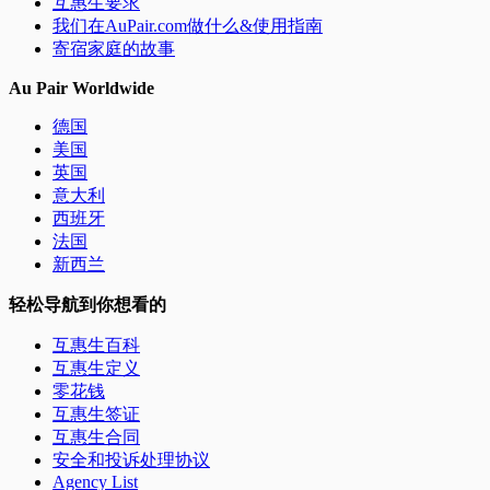
互惠生要求
我们在AuPair.com做什么&使用指南
寄宿家庭的故事
Au Pair Worldwide
德国
美国
英国
意大利
西班牙
法国
新西兰
轻松导航到你想看的
互惠生百科
互惠生定义
零花钱
互惠生签证
互惠生合同
安全和投诉处理协议
Agency List